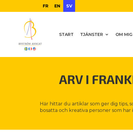
FR
EN
SV
START
TJÄNSTER
OM MIG
ARV I FRANK
Här hittar du artiklar som ger dig tips, 
bosatta och kreativa personer som har int