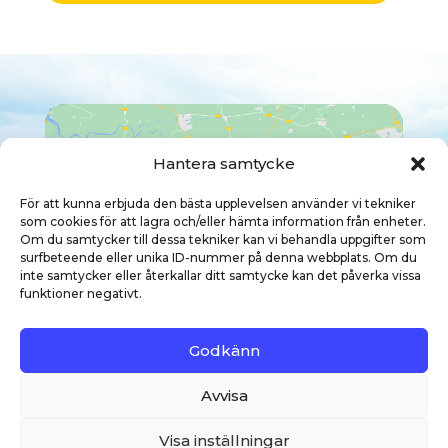
Hantera samtycke
För att kunna erbjuda den bästa upplevelsen använder vi tekniker
Klicka här för att godkänna cookies
som cookies för att lagra och/eller hämta information från enheter.
Om du samtycker till dessa tekniker kan vi behandla uppgifter som
marketing och aktivera detta innehåll
surfbeteende eller unika ID-nummer på denna webbplats. Om du
inte samtycker eller återkallar ditt samtycke kan det påverka vissa
funktioner negativt.
Godkänn
Avvisa
Visa inställningar
FOTOKREDIT
・WEBBPLATSKREDIT