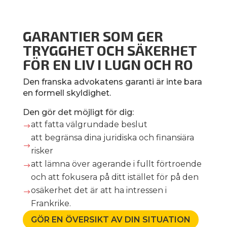
GARANTIER SOM GER
TRYGGHET OCH SÄKERHET
FÖR EN LIV I LUGN OCH RO
Den franska advokatens garanti är inte bara
en formell skyldighet.
Den gör det möjligt för dig:
att fatta välgrundade beslut
$
att begränsa dina juridiska och finansiära
$
risker
att lämna över agerande i fullt förtroende
$
och att fokusera på ditt istället för på den
osäkerhet det är att ha intressen i
$
Frankrike.
GÖR EN ÖVERSIKT AV DIN SITUATION