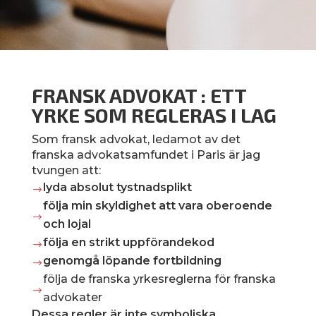
FRANSK ADVOKAT : ETT
YRKE SOM REGLERAS I LAG
Som fransk advokat, ledamot av det
franska advokatsamfundet i Paris är jag
tvungen att:
lyda absolut tystnadsplikt
$
följa min skyldighet att vara oberoende
$
och lojal
följa en strikt uppförandekod
$
genomgå löpande fortbildning
$
följa de franska yrkesreglerna för franska
$
advokater
Dessa regler är inte symboliska.