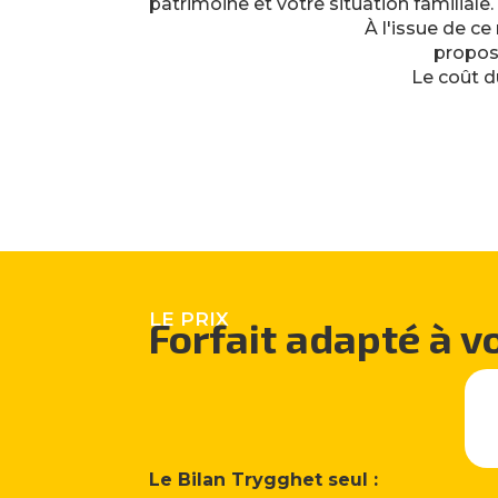
patrimoine et votre situation familiale.
À l'issue de c
propos
Le coût d
LE PRIX
Forfait adapté à vo
Le Bilan Trygghet seul :