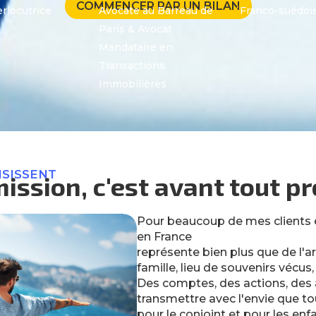
COMMENCER PAR UN BILAN
rlocutrice
Avocate au Barreau de
Franco-suédoi
N
N
Paris & Avocat
Mandataire en
Transactions
Immobilières
ISISSENT
ission, c'est avant tout p
Pour beaucoup de mes clients é
en France
représente bien plus que de l'a
famille, lieu de souvenirs vécus, 
Des comptes, des actions, des a
transmettre avec l'envie que to
pour le conjoint et pour les enf