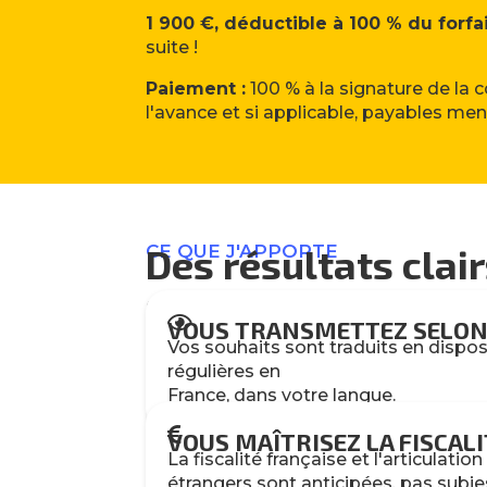
1 900 €, déductible à 100 % du forfa
suite !
Paiement :
100 % à la signature de la
l'avance et si applicable, payables me
CE QUE J'APPORTE
Des résultats clair
ensemble.

VOUS TRANSMETTEZ SELON
Vos souhaits sont traduits en dispos
régulières en
France, dans votre langue.

VOUS MAÎTRISEZ LA FISCALI
La fiscalité française et l'articulatio
étrangers sont anticipées, pas subie