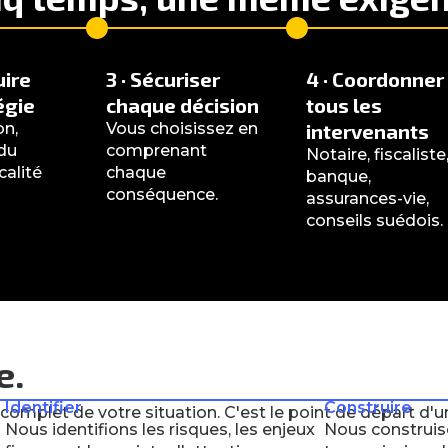
uire
3 · Sécuriser
4 · Coordonner
égie
chaque décision
tous les
on,
Vous choisissez en
intervenants
 du
comprenant
Notaire, fiscaliste
calité
chaque
banque,
conséquence.
assurances-vie,
conseils suédois.
e.
Identifier
Construire
n complet de votre situation. C'est le point de départ d'
Nous identifions les risques, les enjeux
Nous construis