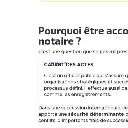
Pourquoi être acc
notaire ?
C'est une question que se posent pres
En réalité, les deux ne font pas la mê
LE NOTAIRE
GARANT DES ACTES
C'est un officier public qui s'assure 
organisations stratégiques et succes
processus défini. Il effectue aussi d
comme les enregistrements.
Dans une succession internationale, c
apporte une
sécurité déterminante
conflits, d'importants frais de success