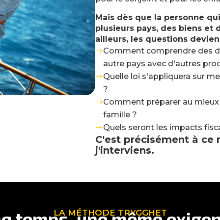
Mais dès que la personne qui
plusieurs pays, des biens et 
ailleurs, les questions devi
Comment comprendre des do
$
autre pays avec d'autres proc
Quelle loi s'appliquera sur me
$
?
Comment préparer au mieux la
$
famille ?
Quels seront les impacts fis
$
C'est précisément à ce
j'interviens.
nq temps, une même exigen
LA MÉTHODE TRYGGHET