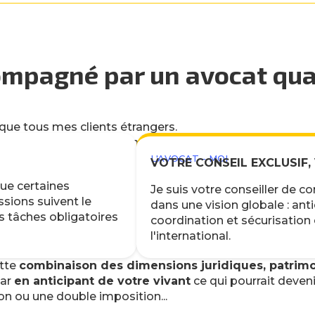
ompagné par un avocat quan
que tous mes clients étrangers.
me chose et leurs fonctions et actions sont complémenta
L'AVOCAT - MOI
VOTRE CONSEIL EXCLUSIF,
que certaines
Je suis votre conseiller de 
sions suivent le
dans une vision globale : anti
es tâches obligatoires
coordination et sécurisatio
l'international.
ette
combinaison des dimensions juridiques, patrimoni
car
en anticipant de votre vivant
ce qui pourrait deveni
ion ou une double imposition...