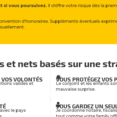
it si vous poursuivez.
Il chiffre votre risque dès la pr
 convention d'honoraires. Suppléments éventuels exprimé
nsuellement.
s et nets basés sur une str

 VOS VOLONTÉS
VOUS PROTÉGEZ VOS 
itions valides et
Le conjoint et les enfants son
mauvaise surprise.

TÉ
VOUS GARDEZ UN SEU
n avec le pays
Je coordonne notaire, fiscali
s.
tout comme votre family offi