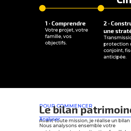
1 · Comprendre
2 · Constr
Votre projet, votre
une strat
famille, vos
Transmissi
objectifs.
protection
conjoint, fis
anticipée.
POUR COMMENCER
Le bilan patrimoin
Analyser
Avant toute mission, je réalise un bila
Nous analysons ensemble votre