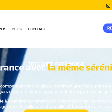
R
POS
BLOG
CONTACT
TRYGGHET PATRIMOINE
France avec
la même séréni
compagnement juridique, patrimonial et fiscal pensé po
gers et non-résidents qui possèdent du patrimoine en F
de à organiser la transmission de votre vivant et dans vo
ger votre famille, vivre tranquille et transmettre en tout