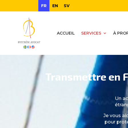
FR
EN
SV
ACCUEIL
SERVICES
À PRO
Transmettre en 
Un ac
étran
Je vous ai
pour proté