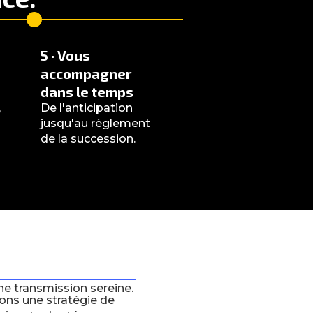
5 · Vous
accompagner
dans le temps
,
De l'anticipation
jusqu'au règlement
de la succession.
une transmission sereine.
ons une stratégie de