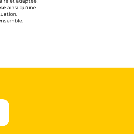
aire et adaptée.
isé
ainsi qu'une
uation.
ensemble.