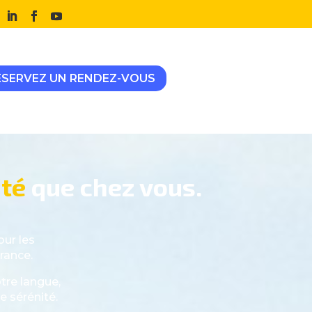
ÉSERVEZ UN RENDEZ-VOUS
té
que chez vous.
ur les
rance.
tre langue,
e sérénité.